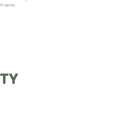
ch úprav
KTY