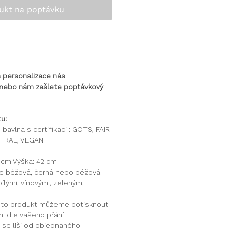
ukt na poptávku
a personalizace nás
 nebo nám zašlete poptávkový
u:
bavlna s certifikací : GOTS, FAIR
TRAL, VEGAN
 cm Výška: 42 cm
 je béžová, černá nebo béžová
ílými, vínovými, zeleným,
to produkt můžeme potisknout
i dle vašeho přání
 se liší od objednaného