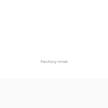
Rychlý náhled
Plechový hrnek