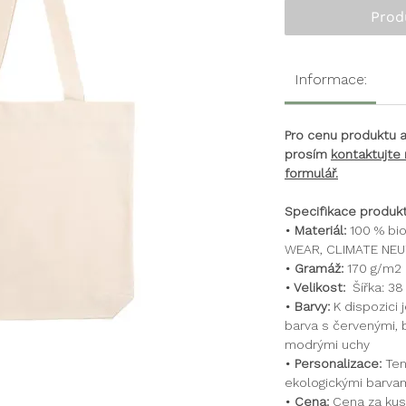
Prod
Informace:
Pro cenu produktu 
prosím
kontaktujte
formulář.
Specifikace produkt
• Materiál:
100 % bio 
WEAR, CLIMATE NEU
• Gramáž:
170 g/m2
• Velikost:
Šířka: 38
• Barvy:
K dispozici
barva s červenými, b
modrými uchy
• Personalizace:
Ten
ekologickými barvam
• Cena:
Cena za kus