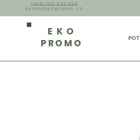
+420 704 432 056
EKOPROMO@EMAIL.CZ
EKO
POT
PROMO