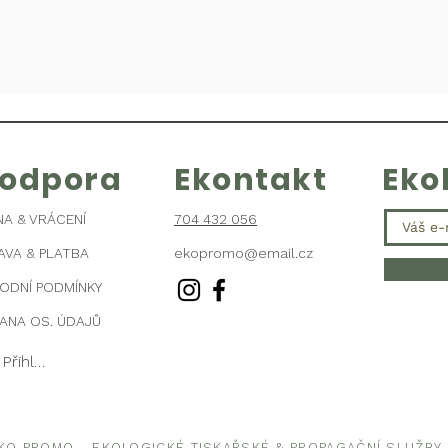
kodpora
Ekontakt
Eko
NA & VRÁCENÍ
704 432 056
AVA & PLATBA
ekopromo@email.cz
ODNÍ PODMÍNKY
ANA OS. ÚDAJŮ
Přihlásit se