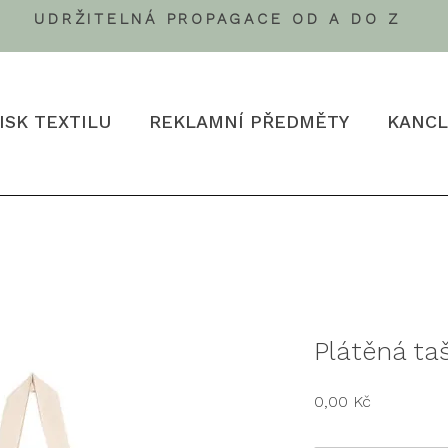
UDRŽITELNÁ PROPAGACE OD A DO Z
ISK TEXTILU
REKLAMNÍ PŘEDMĚTY
KANCL
Plátěná ta
Cena
0,00 Kč