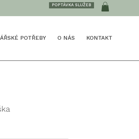
POPTÁVKA SLUŽEB
ÁŘSKÉ POTŘEBY
O NÁS
KONTAKT
ška