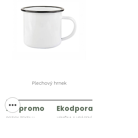
Plechový hrnek
Ekopromo
Ekodpora
POTISK TEXTILU
VÝMĚNA & VRÁCENÍ
REKLAMNÍ PŘEDMĚTY
DOPRAVA & PLATBA
KANCELÁŘSKÉ POTŘEBY
OBCHODNÍ