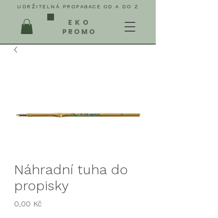
UDRŽITELNÁ PROPAGACE OD A DO Z
EKO
PROMO
Náhradní tuha do
propisky
Cena
0,00 Kč