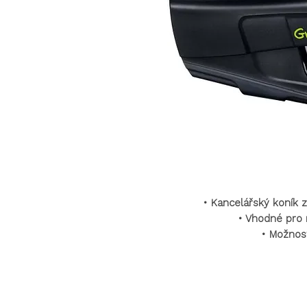
•
Kancelářský koník 
•
Vhodné pro 
•
Možnost