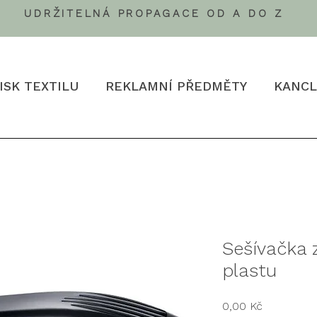
UDRŽITELNÁ PROPAGACE OD A DO Z
ISK TEXTILU
REKLAMNÍ PŘEDMĚTY
KANCL
Sešívačka 
plastu
Cena
0,00 Kč