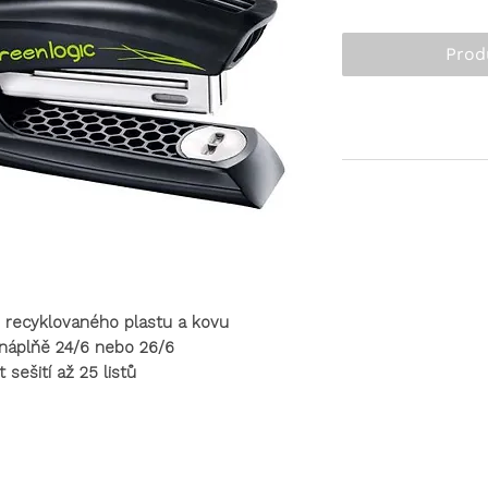
Prod
z recyklovaného plastu a kovu
náplňě 24/6 nebo 26/6
 sešití až 25 listů