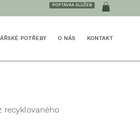
POPTÁVKA SLUŽEB
ÁŘSKÉ POTŘEBY
O NÁS
KONTAKT
z recyklovaného