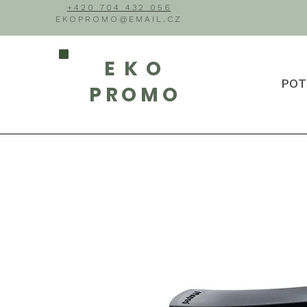
+420 704 432 056
EKOPROMO@EMAIL.CZ
EKO
POT
PROMO