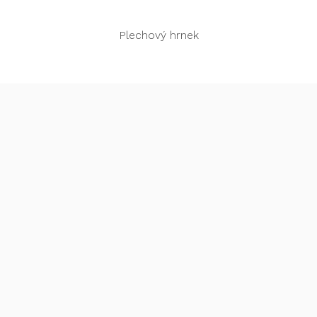
Rychlý náhled
Plechový hrnek