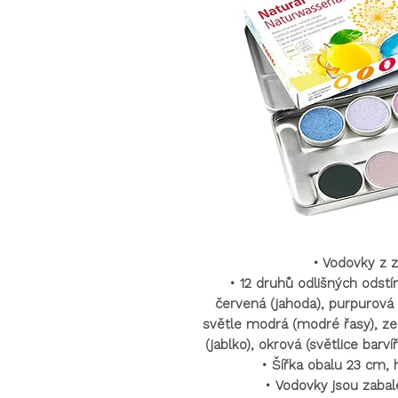
•
Vodovky z z
•
12 druhů odlišných odstín
červená (jahoda), purpurová 
světle modrá (modré řasy), zel
(jablko), okrová (světlice barv
•
Šířka obalu 23 cm,
•
Vodovky jsou zaba