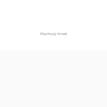
Rychlý náhled
Plechový hrnek