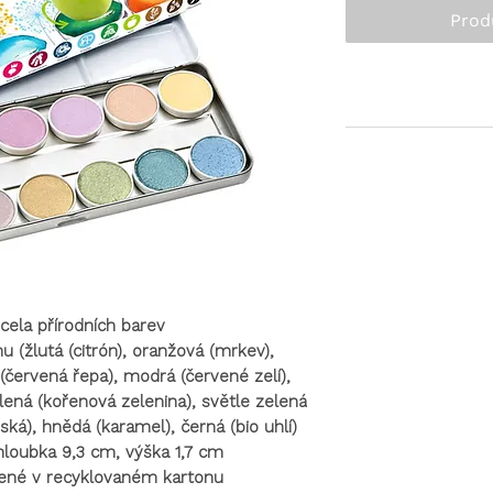
Prod
cela přírodních barev
u (žlutá (citrón), oranžová (mrkev),
(červená řepa), modrá (červené zelí),
ená (kořenová zelenina), světle zelená
ířská), hnědá (karamel), černá (bio uhlí)
 hloubka 9,3 cm, výška 1,7 cm
lené v recyklovaném kartonu