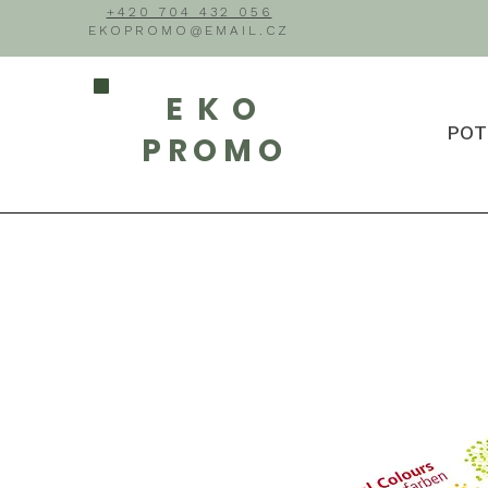
+420 704 432 056
EKOPROMO@EMAIL.CZ
EKO
POT
PROMO