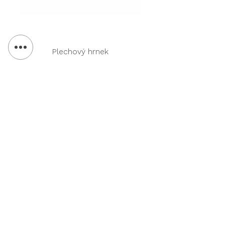
Plechový hrnek
Ekopromo
Ekodpora
POTISK TEXTILU
VÝMĚNA & VRÁCENÍ
REKLAMNÍ PŘEDMĚTY
DOPRAVA & PLATBA
KANCELÁŘSKÉ POTŘEBY
OBCHODNÍ
O NÁS
PODMÍNKY
KONTAKT
OCHRANA OS.
ÚDAJŮ
Ekontakt