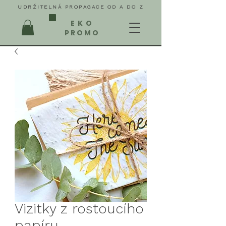
UDRŽITELNÁ PROPAGACE OD A DO Z
EKO
PROMO
Vizitky z rostoucího