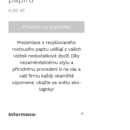
papíru
Cena
0,00 Kč
Produkt na poptávku
Prezentace z recyklovaného
rostoucího papíru udělají z vašich
vizitek nedostatkové zboží. Díky
nezaměnitelnému stylu a
přírodnímu provedení si na vás a
vaší firmu každý okamžitě
vzpomene. Ukažte se světu eko-
logicky!
Informace:
Pro cenu produktu a personalizace nás