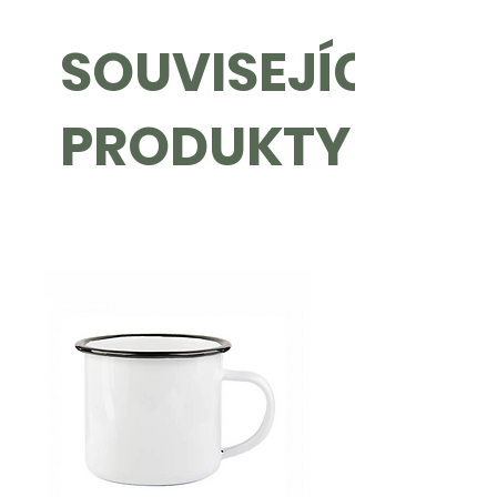
prosím
kontaktujte nebo nám zašlete
poptávkový formulář.
SOUVISEJÍCÍ
Specifikace produktu:
• Materiál:
Dvojitá skleněná stěna,
PRODUKTY
bambusové víčko, šroubovací
nerezové sítko na čaj
• Objem:
dostupné ve více variantách
objemů, nejžádanější je 0,45 l
• Personalizace:
Na tento produkt
můžeme vypálit (gravírovat)
grafiku nebo logo dle vašeho přání
(tělo i vršek)
• Cena:
Cena za kus se liší od
objednaného množství a zvolených
úprav