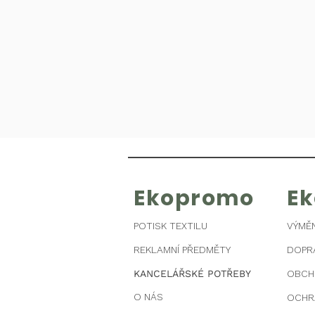
Ekopromo
E
POTISK TEXTILU
VÝMĚ
REKLAMNÍ PŘEDMĚTY
DOPR
KANCELÁŘSKÉ POTŘEBY
OBCH
O NÁS
OCHR