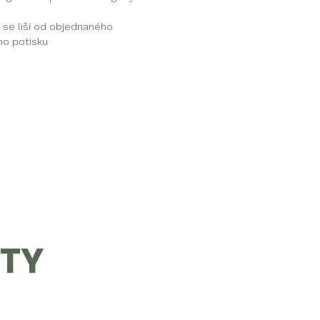
 se liší od objednaného
ho potisku
KTY