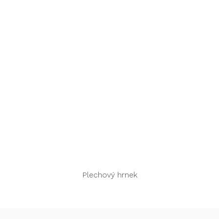
Rychlý náhled
Plechový hrnek