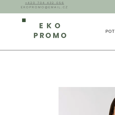
+420 704 432 056
EKOPROMO@EMAIL.CZ
EKO
POT
PROMO