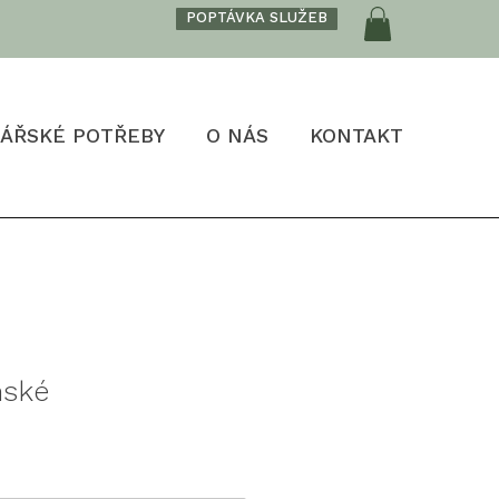
POPTÁVKA SLUŽEB
ÁŘSKÉ POTŘEBY
O NÁS
KONTAKT
mské