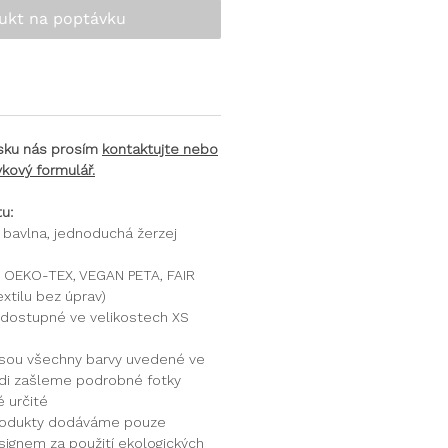
ukt na poptávku
tisku nás prosím
kontaktujte nebo
kový formulář.
u:
bavlna, jednoduchá žerzej
OEKO-TEX, VEGAN PETA, FAIR
xtilu bez úprav)
 dostupné ve velikostech XS
 jsou všechny barvy uvedené ve
rádi zašleme podrobné fotky
é určité
rodukty dodáváme pouze
ignem za použití ekologických