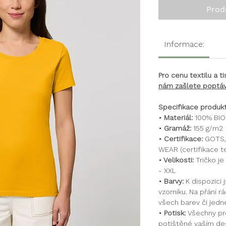
Prod
Informace:
Pro cenu textilu a 
nám zašlete poptáv
Specifikace produkt
• Materiál:
100% BIO 
• Gramáž:
155 g/m2
• Certifikace:
GOTS, 
WEAR (certifikace te
• Velikosti:
Tričko je
- XXL
• Barvy:
K dispozici
vzorníku. Na přání 
všech barev či jedn
• Potisk:
Všechny p
potištěné vaším des