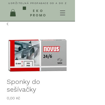
UDRŽITELNÁ PROPAGACE OD A DO Z
EKO
PROMO
Sponky do
sešívačky
Cena
0,00 Kč