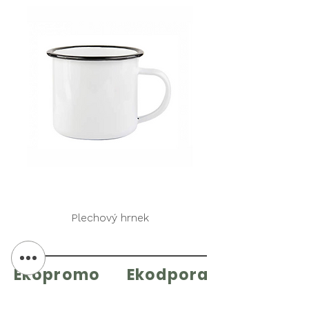
Plechový hrnek
Ekopromo
Ekodpora
POTISK TEXTILU
VÝMĚNA & VRÁCENÍ