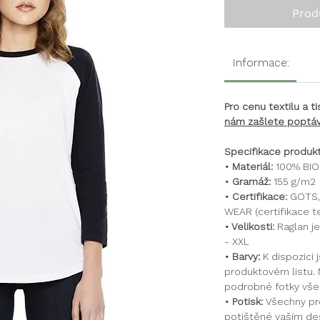
Prod
Informace:
Pro cenu textilu a 
nám zašlete poptáv
Specifikace produkt
• Materiál:
100% BIO 
• Gramáž:
155 g/m2
• Certifikace:
GOTS, 
WEAR (certifikace te
• Velikosti:
Raglan je
- XXL
• Barvy:
K dispozici 
produktovém listu. 
podrobné fotky všec
• Potisk:
Všechny p
potištěné vaším des