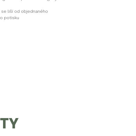
 se liší od objednaného
o potisku
KTY