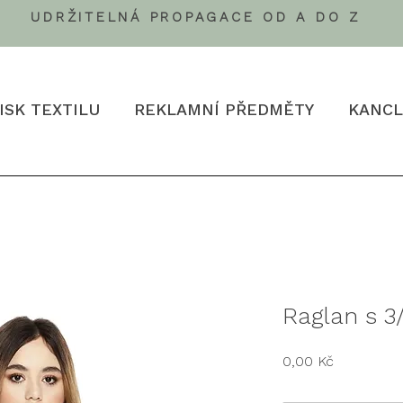
UDRŽITELNÁ PROPAGACE OD A DO Z
ISK TEXTILU
REKLAMNÍ PŘEDMĚTY
KANCL
Raglan s 3
Cena
0,00 Kč