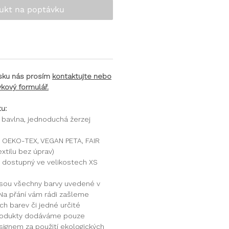
ukt na poptávku
tisku nás prosím
kontaktujte nebo
kový formulář.
u:
bavlna, jednoduchá žerzej
OEKO-TEX, VEGAN PETA, FAIR
xtilu bez úprav)
 dostupný ve velikostech XS
jsou všechny barvy uvedené v
Na přání vám rádi zašleme
h barev či jedné určité
rodukty dodáváme pouze
ignem za použití ekologických