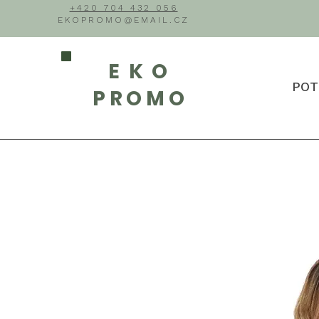
+420 704 432 056
EKOPROMO@EMAIL.CZ
EKO
POT
PROMO