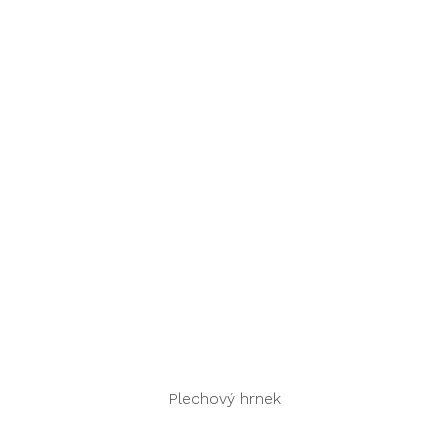
Rychlý náhled
Plechový hrnek