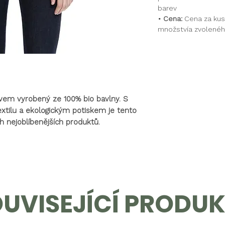
barev
• Cena:
Cena za kus
množstvía zvolenéh
ávem vyrobený ze 100% bio bavlny. S
extilu a ekologickým potiskem je tento
ch nejoblíbenějších produktů.
UVISEJÍCÍ PRODU