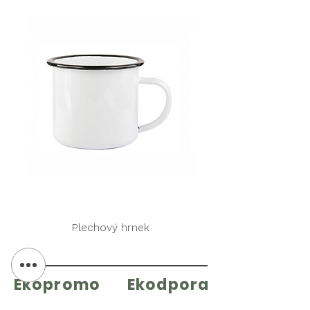
Plechový hrnek
Ekopromo
Ekodpora
POTISK TEXTILU
VÝMĚNA & VRÁCENÍ