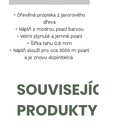
•
Dřevěná propiska z javorového
dřeva
•
Náplň s modrou psací barvou
•
Velmi plynulé a jemné psaní
•
Šířka tahu 0,6 mm
•
Náplň slouží pro cca 3000 m psaní
a je znovu doplnitelná
SOUVISEJÍCÍ
PRODUKTY