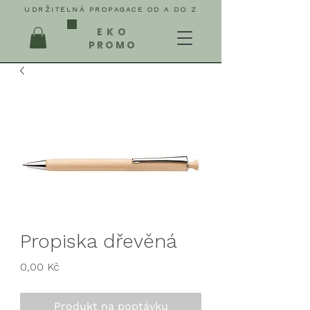
UDRŽITELNÁ PROPAGACE OD A DO Z
EKO
PROMO
Propiska dřevěná
Cena
0,00 Kč
Produkt na poptávku