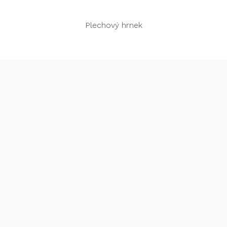
Rychlý náhled
Plechový hrnek