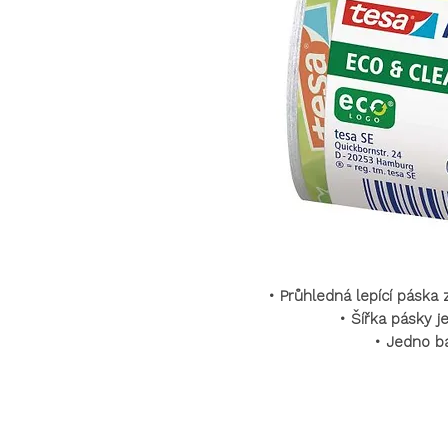
•
Průhledná lepící páska
•
Šířka pásky j
•
Jedno ba