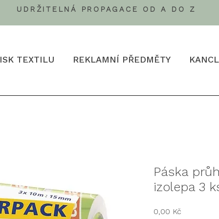
UDRŽITELNÁ PROPAGACE OD A DO Z
ISK TEXTILU
REKLAMNÍ PŘEDMĚTY
KANCL
Páska prů
izolepa 3 k
Cena
0,00 Kč