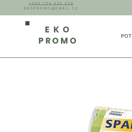
+420 704 432 056
EKOPROMO@EMAIL.CZ
EKO
POT
PROMO