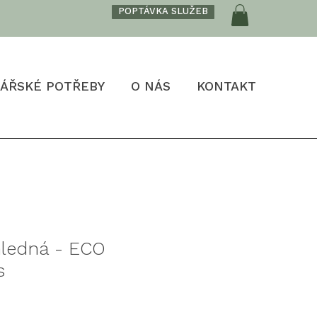
POPTÁVKA SLUŽEB
ÁŘSKÉ POTŘEBY
O NÁS
KONTAKT
hledná - ECO
s