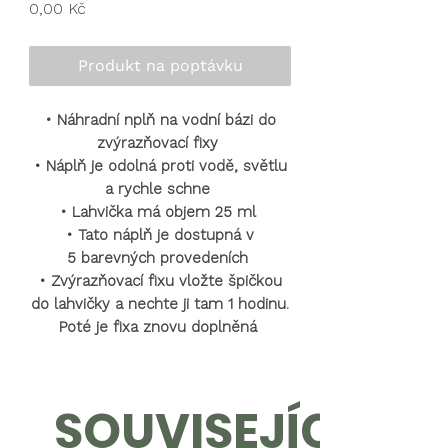
Cena
0,00 Kč
Produkt na poptávku
•
Náhradní nplň na vodní bázi do
zvýrazňovací fixy
•
Náplň je odolná proti vodě, světlu
a rychle schne
•
Lahvička má objem 25 ml
•
Tato náplň je dostupná v
5 barevných provedeních
•
Zvýrazňovací fixu vložte špičkou
do lahvičky a nechte ji tam 1 hodinu.
Poté je fixa znovu doplněná
SOUVISEJÍCÍ