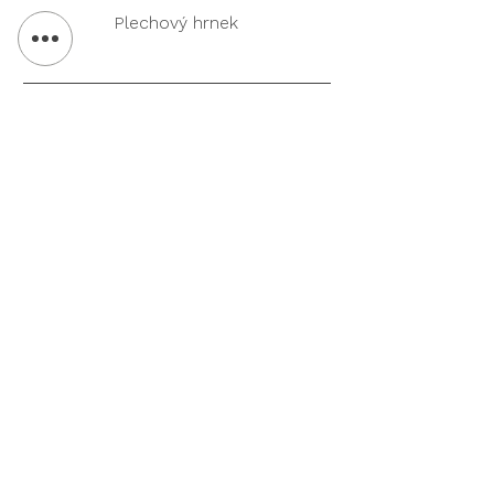
Plechový hrnek
Ekopromo
Ekodpora
POTISK TEXTILU
VÝMĚNA & VRÁCENÍ
REKLAMNÍ PŘEDMĚTY
DOPRAVA & PLATBA
KANCELÁŘSKÉ POTŘEBY
OBCHODNÍ
O NÁS
PODMÍNKY
KONTAKT
OCHRANA OS.
ÚDAJŮ
Ekontakt
704 432 056
Přihlásit se
ekopromo@email.cz