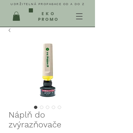
UDRŽITELNÁ PROPAGACE OD A DO Z
EKO
PROMO
Náplň do
zvýrazňovače