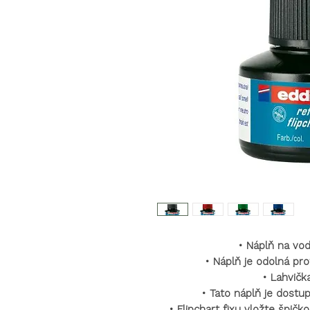
•
Náplň na vodn
•
Náplň je odolná pro
•
Lahvičk
•
Tato náplň je dostu