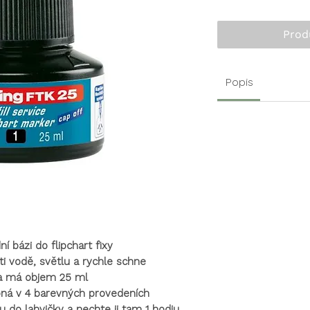
Prod
Popis
í bázi do flipchart fixy
ti vodě, světlu a rychle schne
a má objem 25 ml
pná v 4 barevných provedeních