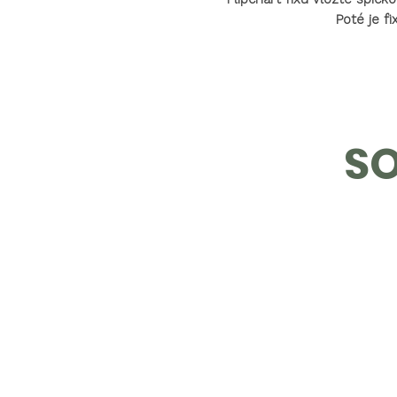
•
Flipchart fixu vložte špičk
Poté je f
SO