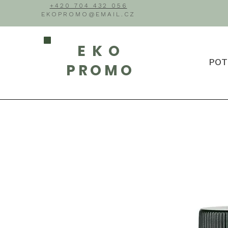
+420 704 432 056
EKOPROMO@EMAIL.CZ
EKO
POT
PROMO