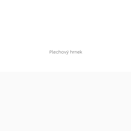
Rychlý náhled
Plechový hrnek