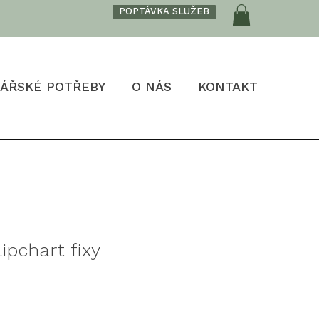
POPTÁVKA SLUŽEB
ÁŘSKÉ POTŘEBY
O NÁS
KONTAKT
ipchart fixy