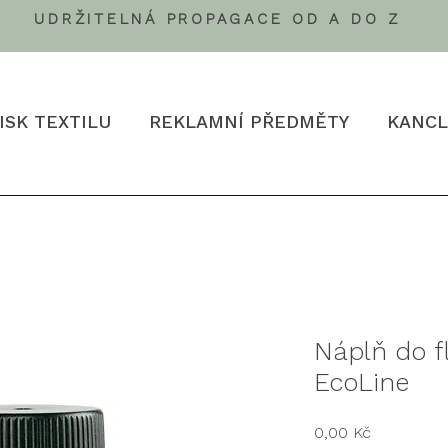
UDRŽITELNÁ PROPAGACE OD A DO Z
ISK TEXTILU
REKLAMNÍ PŘEDMĚTY
KANCL
Náplň do fl
EcoLine
Cena
0,00 Kč