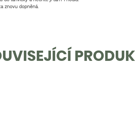
ou do lahvičky a nechte ji tam 1 hodiu.
ixa znovu dopněná.
UVISEJÍCÍ PRODU