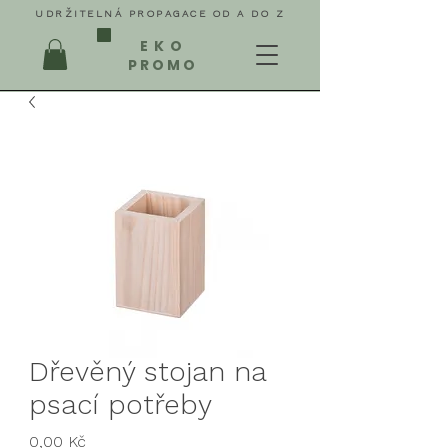
UDRŽITELNÁ PROPAGACE OD A DO Z
EKO
PROMO
Dřevěný stojan na
psací potřeby
Cena
0,00 Kč