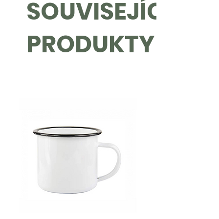
SOUVISEJÍCÍ
Specifikace produktu:
• Materiál:
Smrkové dřevo
PRODUKTY
• Velikost:
Venkovní rozměr: Délka: 7.5
cm, Šířka: 7.5 cm, Výška: 11 cm, Vnitřní
rozměr: Délka: 5.5 cm, Šířka: 5.5 cm,
Výška: 10.5 cm
• Váha:
Stojan váží 130 g
• Personalizace:
Na tento produkt
můžeme vypálit (gravírovat)
grafiku nebo logo dle vašeho přání
• Cena:
Cena za kus se liší od
objednaného množství a zvolených
úprav