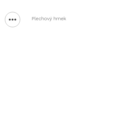
Plechový hrnek
Ekopromo
Ekodpora
POTISK TEXTILU
VÝMĚNA & VRÁCENÍ
REKLAMNÍ PŘEDMĚTY
DOPRAVA & PLATBA
KANCELÁŘSKÉ POTŘEBY
OBCHODNÍ
O NÁS
PODMÍNKY
KONTAKT
OCHRANA OS.
ÚDAJŮ
Ekontakt
704 432 056