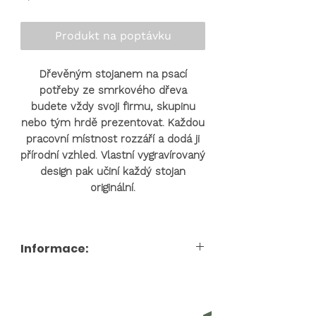
Produkt na poptávku
Dřevěným stojanem na psací
potřeby ze smrkového dřeva
budete vždy svoji firmu, skupinu
nebo tým hrdě prezentovat. Každou
pracovní místnost rozzáří a dodá ji
přírodní vzhled. Vlastní vygravírovaný
design pak učiní každý stojan
originální.
Informace:
Pro cenu produktu a personalizace nás
prosím
kontaktujte nebo nám zašlete
poptávkový formulář.